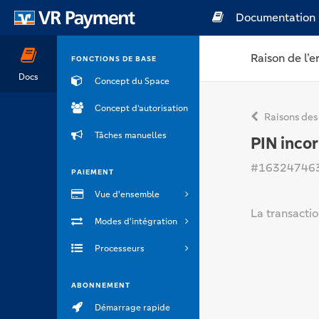
Documentation
Raison de l’e
FONCTIONS DE BASE
Docs
Concept du Space
Concept d’autorisation
Raisons des
Tâches manuelles
PIN incor
#16324746
PAIEMENT
Vue d'ensemble
La transactio
Modes d'intégration
Processeurs
ABONNEMENT
Démarrage rapide