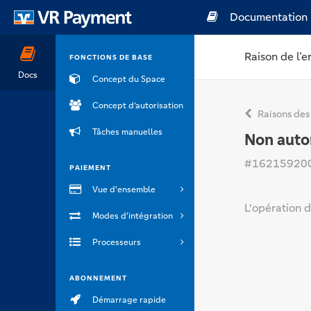
Documentation
Raison de l’e
FONCTIONS DE BASE
Docs
Concept du Space
Concept d’autorisation
Raisons des
Tâches manuelles
Non auto
#16215920
PAIEMENT
Vue d'ensemble
L'opération d
Modes d'intégration
Processeurs
ABONNEMENT
Démarrage rapide