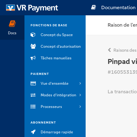
Documentation
Raison de l’e
FONCTIONS DE BASE
Docs
Concept du Space
Concept d’autorisation
Raisons des
Tâches manuelles
Pinpad vi
#16055313
PAIEMENT
Vue d'ensemble
La transactio
Modes d'intégration
Processeurs
ABONNEMENT
Démarrage rapide