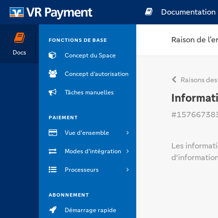
Documentation
Raison de l’e
FONCTIONS DE BASE
Docs
Concept du Space
Concept d’autorisation
Raisons des
Tâches manuelles
Informati
#15766738
PAIEMENT
Vue d'ensemble
Les informati
Modes d'intégration
d'information
Processeurs
ABONNEMENT
Démarrage rapide