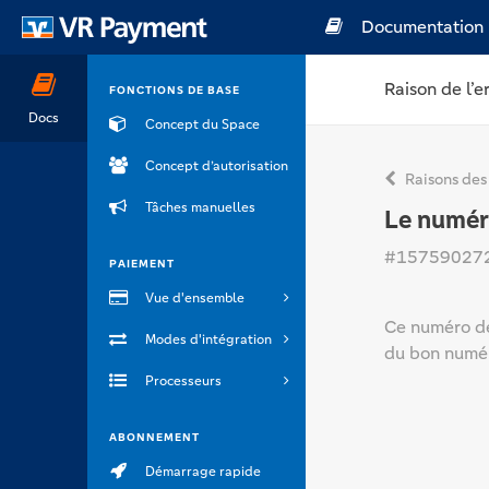
Documentation
Raison de l’e
FONCTIONS DE BASE
Docs
Concept du Space
Concept d’autorisation
Raisons des
Tâches manuelles
Le numéro
#15759027
PAIEMENT
Vue d'ensemble
Ce numéro de 
Modes d'intégration
du bon numéro
Processeurs
ABONNEMENT
Démarrage rapide