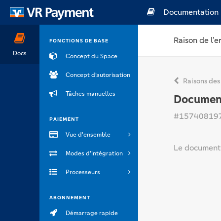
Documentation
Raison de l’e
FONCTIONS DE BASE
Docs
Concept du Space
Concept d’autorisation
Raisons des
Tâches manuelles
Document
#15740819
PAIEMENT
Vue d'ensemble
Le document 
Modes d'intégration
Processeurs
ABONNEMENT
Démarrage rapide