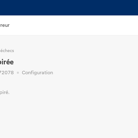
rreur
 échecs
pirée
72078
Configuration
piré.