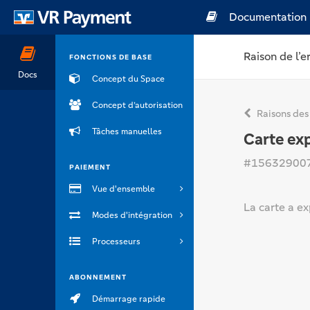
Documentation
Raison de l’e
FONCTIONS DE BASE
Docs
Concept du Space
Concept d’autorisation
Raisons des
Tâches manuelles
Carte ex
#15632900
PAIEMENT
Vue d'ensemble
La carte a ex
Modes d'intégration
Processeurs
ABONNEMENT
Démarrage rapide