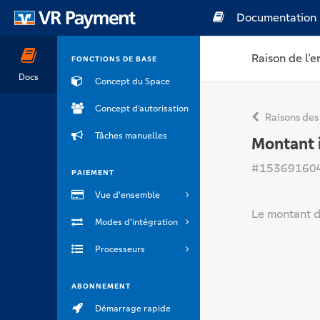
Documentation
Raison de l’e
FONCTIONS DE BASE
Docs
Concept du Space
Concept d’autorisation
Raisons des
Tâches manuelles
Montant 
#15369160
PAIEMENT
Vue d'ensemble
Le montant d
Modes d'intégration
Processeurs
ABONNEMENT
Démarrage rapide