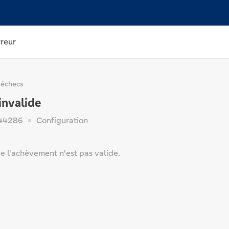
rreur
 échecs
invalide
44286
Configuration
e l'achèvement n'est pas valide.