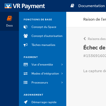
Documentation
Raison de l’e
FONCTIONS DE BASE
Docs
Concept du Space
Concept d’autorisation
Raisons des
Tâches manuelles
Échec de
#15369160
PAIEMENT
Vue d'ensemble
La capture d
Modes d'intégration
Processeurs
ABONNEMENT
Démarrage rapide