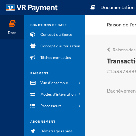
Documentation
Raison de l’e
FONCTIONS DE BASE
Docs
Concept du Space
Concept d’autorisation
Raisons des
Tâches manuelles
Transact
#15337383
PAIEMENT
Vue d'ensemble
L'achèvement 
Modes d'intégration
Processeurs
ABONNEMENT
Démarrage rapide