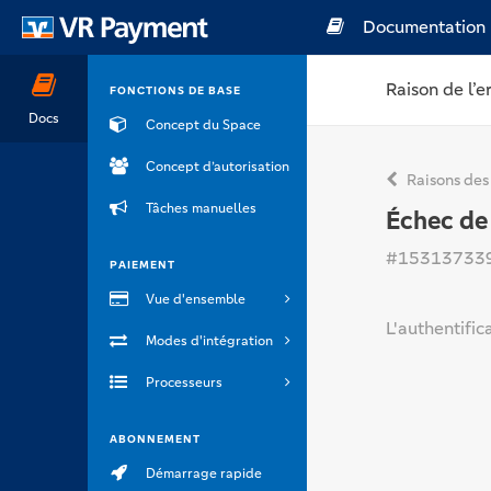
Documentation
Raison de l’e
FONCTIONS DE BASE
Docs
Concept du Space
Concept d’autorisation
Raisons des
Tâches manuelles
Échec de 
#15313733
PAIEMENT
Vue d'ensemble
L'authentific
Modes d'intégration
Processeurs
ABONNEMENT
Démarrage rapide