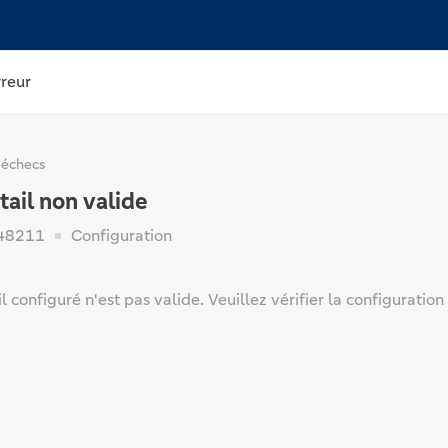
rreur
 échecs
tail non valide
48211
Configuration
il configuré n'est pas valide. Veuillez vérifier la configuratio