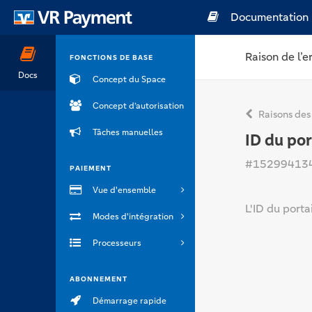
Documentation
Raison de l’e
FONCTIONS DE BASE
Docs
Concept du Space
Concept d’autorisation
Raisons des
Tâches manuelles
ID du por
#15299413
PAIEMENT
Vue d'ensemble
L'ID du porta
Modes d'intégration
Processeurs
ABONNEMENT
Démarrage rapide