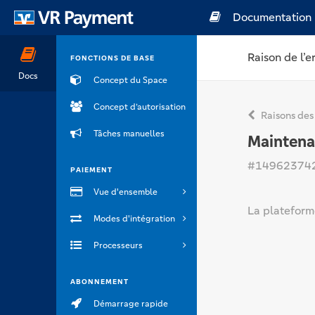
Documentation
Raison de l’e
FONCTIONS DE BASE
Docs
Concept du Space
Concept d’autorisation
Raisons des
Tâches manuelles
Mainten
#14962374
PAIEMENT
Vue d'ensemble
La plateform
Modes d'intégration
Processeurs
ABONNEMENT
Démarrage rapide