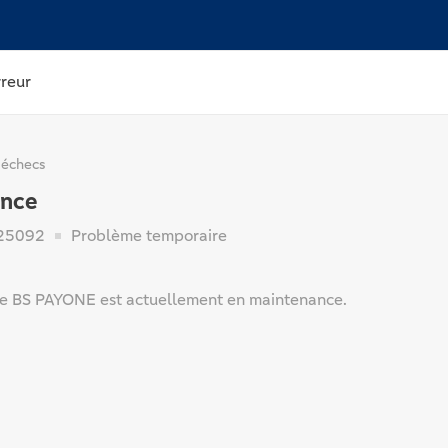
rreur
 échecs
ance
25092
Problème temporaire
e BS PAYONE est actuellement en maintenance.