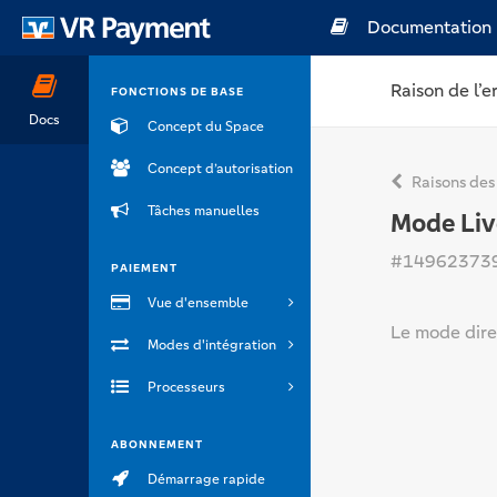
Documentation
Raison de l’e
FONCTIONS DE BASE
Docs
Concept du Space
Concept d’autorisation
Raisons des
Tâches manuelles
Mode Liv
#14962373
PAIEMENT
Vue d'ensemble
Le mode dire
Modes d'intégration
Processeurs
ABONNEMENT
Démarrage rapide