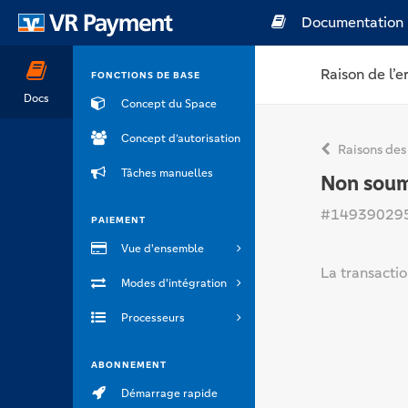
Documentation
Raison de l’e
FONCTIONS DE BASE
Docs
Concept du Space
Concept d’autorisation
Raisons des
Tâches manuelles
Non soum
#14939029
PAIEMENT
Vue d'ensemble
La transacti
Modes d'intégration
Processeurs
ABONNEMENT
Démarrage rapide