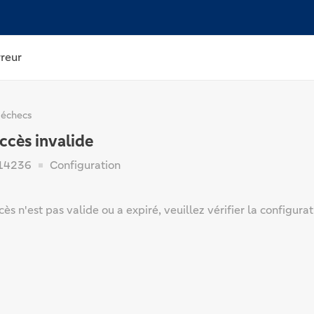
rreur
 échecs
ccès invalide
14236
Configuration
cès n'est pas valide ou a expiré, veuillez vérifier la configura