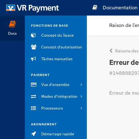
Documentation
Raison de l’e
FONCTIONS DE BASE
Docs
Concept du Space
Concept d’autorisation
Raisons des
Tâches manuelles
Erreur d
#14889829
PAIEMENT
Vue d'ensemble
Erreur de mo
Modes d'intégration
Processeurs
ABONNEMENT
Démarrage rapide