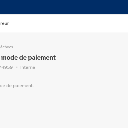
rreur
 échecs
e mode de paiement
74959
Interne
de de paiement.