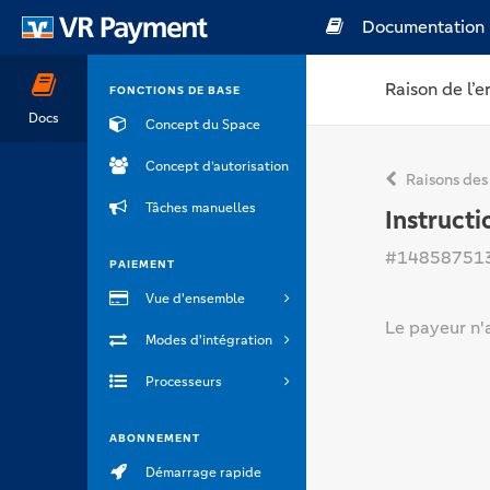
Documentation
Raison de l’e
FONCTIONS DE BASE
Docs
Concept du Space
Concept d’autorisation
Raisons des
Tâches manuelles
Instructi
#14858751
PAIEMENT
Vue d'ensemble
Le payeur n'a
Modes d'intégration
Processeurs
ABONNEMENT
Démarrage rapide