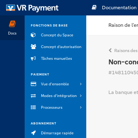
Documentation
Raison de l’e
FONCTIONS DE BASE
Docs
Concept du Space
Concept d’autorisation
Raisons des
Tâches manuelles
Non-conc
#14811045
PAIEMENT
Vue d'ensemble
La banque et
Modes d'intégration
Processeurs
ABONNEMENT
Démarrage rapide