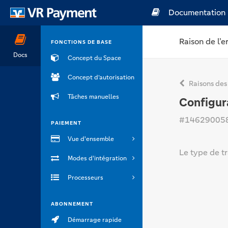
Documentation
Raison de l’e
FONCTIONS DE BASE
Docs
Concept du Space
Concept d’autorisation
Raisons des
Tâches manuelles
Configur
#14629005
PAIEMENT
Vue d'ensemble
Le type de t
Modes d'intégration
Processeurs
ABONNEMENT
Démarrage rapide