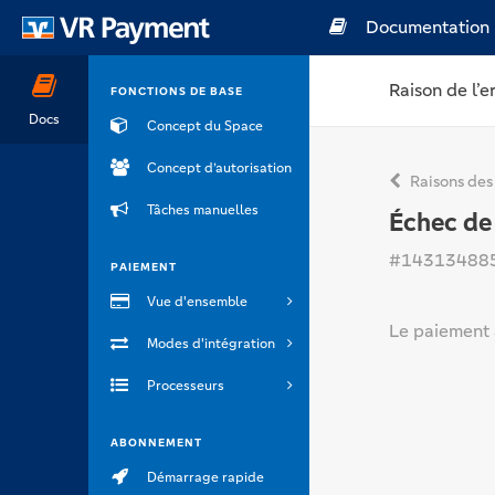
Documentation
Raison de l’e
FONCTIONS DE BASE
Docs
Concept du Space
Concept d’autorisation
Raisons des
Tâches manuelles
Échec de 
#14313488
PAIEMENT
Vue d'ensemble
Le paiement 
Modes d'intégration
Processeurs
ABONNEMENT
Démarrage rapide