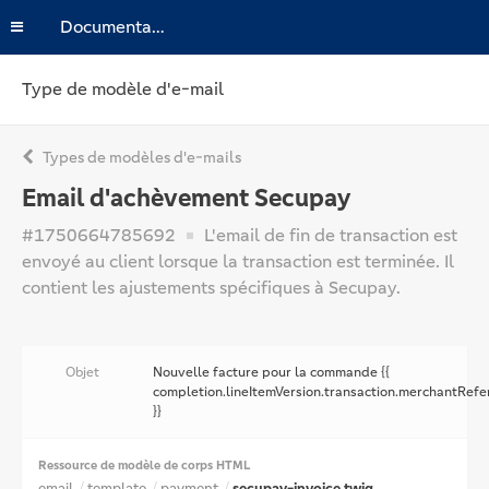
Documentation
Type de modèle d'e-mail
Types de modèles d'e-mails
Email d'achèvement Secupay
#1750664785692
L'email de fin de transaction est
envoyé au client lorsque la transaction est terminée. Il
contient les ajustements spécifiques à Secupay.
Objet
Nouvelle facture pour la commande {{
completion.lineItemVersion.transaction.merchantRefe
}}
Ressource de modèle de corps HTML
email
template
payment
secupay-invoice.twig