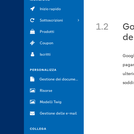
Inizio rapido
Sottoscrizioni
1.2
Go
Prodotti
de
Coupon
Iscritti
Google
pagam
PERSONALIZZA
ulteri
Gestione dei documenti
soddis
Risorse
Modelli Twig
Gestione delle e-mail
COLLEGA