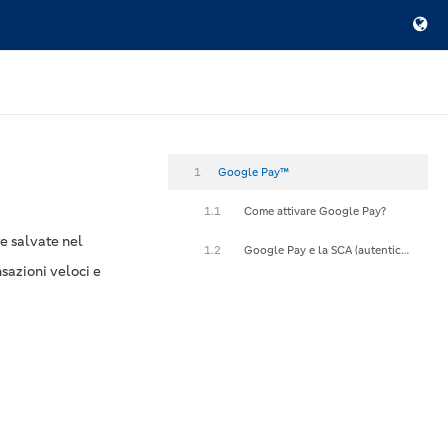
1
Google Pay™
1.1
Come attivare Google Pay?
e salvate nel
1.2
Google Pay e la SCA (autenticazione forte del cliente)
sazioni veloci e