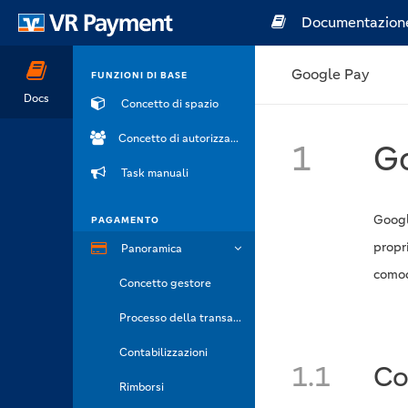
Documentazion
Google Pay
FUNZIONI DI BASE
Docs
Concetto di spazio
Concetto di autorizzazione
1
G
Task manuali
Googl
PAGAMENTO
propr
Panoramica
como
Concetto gestore
Processo della transazione
Contabilizzazioni
1.1
Co
Rimborsi