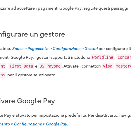
niziare ad accettare i pagamenti Google Pay, seguite questi passaggi:
figurare un gestore
ate su
Space > Pagamento > Configurazione > Gestori
per configurare il
enti Google Pay. I gestori supportati includono
,
Worldline
Conca
,
e
. Attivate i connettori
,
ent
First Data
BS Payone
Visa
Master
per il gestore selezionato.
ess
ivare Google Pay
e Pay è attivato per impostazione predefinita. Per disattivarlo, navig
ento > Configurazione > Google Pay
.