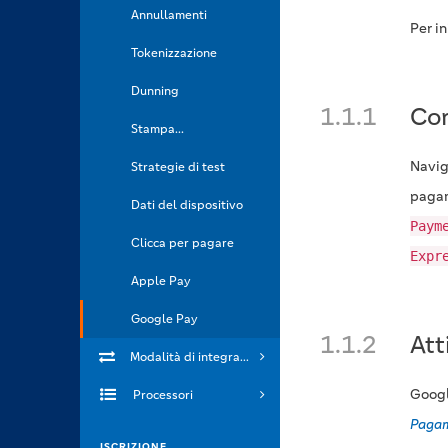
Annullamenti
Per i
Tokenizzazione
Dunning
1.1.1
Con
Stampa...
Navig
Strategie di test
pagam
Dati del dispositivo
Paym
Clicca per pagare
Expr
Apple Pay
Google Pay
1.1.2
Att
Modalità di integrazione
Googl
Processori
Pagam
ISCRIZIONE