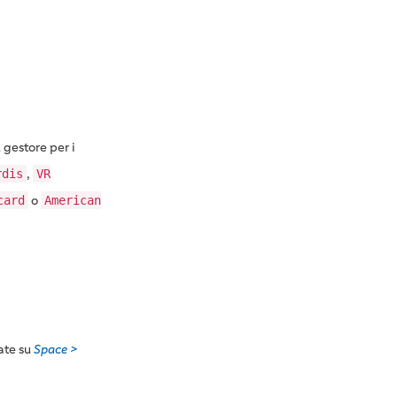
 gestore per i
,
rdis
VR
o
card
American
ate su
Space >