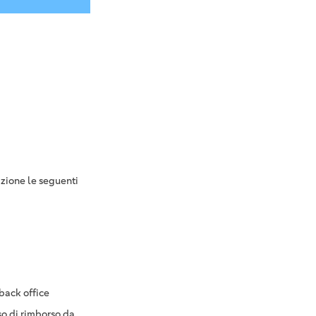
zione le seguenti
back office
so di rimborso da