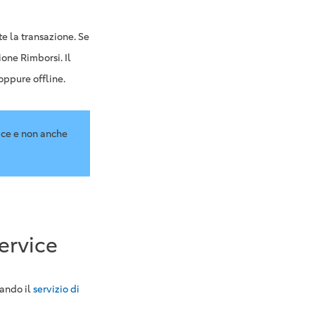
ite la transazione. Se
ione Rimborsi. Il
oppure offline.
fice e non anche
ervice
zando il
servizio di