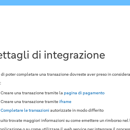
ttagli di integrazione
 di poter completare una transazione dovreste aver preso in considera
:
Creare una transazione tramite la
pagina di pagamento
Creare una transazione tramite
iframe
Completare le transazioni
autorizzate in modo differito
guito trovate maggiori informazioni su come emettere un rimborso nel 
pplicazione o su come utilizzare il web service per integrare il proces