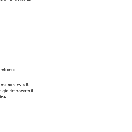
rimborso
 ma non invia il
e già rimborsato il
ine.