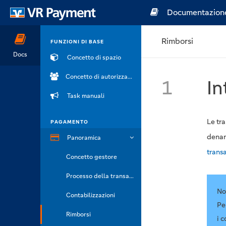
Documentazion
Rimborsi
FUNZIONI DI BASE
Docs
Concetto di spazio
Concetto di autorizzazione
1
In
Task manuali
Le tra
PAGAMENTO
denaro
Panoramica
trans
Concetto gestore
Processo della transazione
No
Contabilizzazioni
Pe
Rimborsi
i 