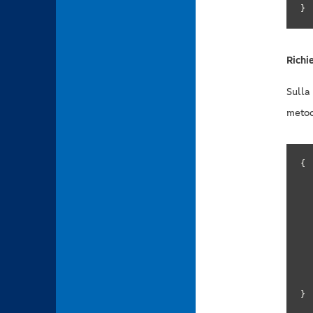
}
Richi
Sulla
meto
{

   
   
    
}