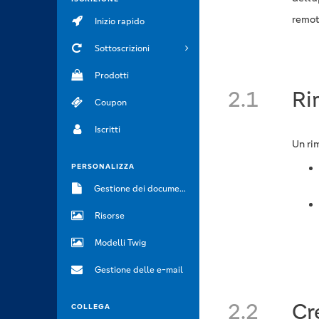
remot
Inizio rapido
Sottoscrizioni
Prodotti
2.1
Ri
Coupon
Iscritti
Un ri
PERSONALIZZA
Gestione dei documenti
Risorse
Modelli Twig
Gestione delle e-mail
2.2
Cr
COLLEGA