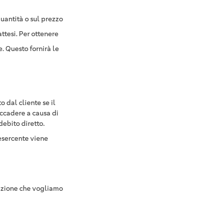
uantità o sul prezzo
ttesi. Per ottenere
e. Questo fornirà le
 dal cliente se il
accadere a causa di
debito diretto.
esercente viene
sazione che vogliamo