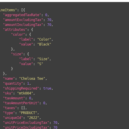
ineItems"
: [{

"aggregatedTaxRate"
: 
0
,

"amountExcludingTax"
: 
70
,

"amountIncludingTax"
: 
70
,

"attributes"
: {

"color"
: {

"label"
: 
"Color"
,

"value"
: 
"Black"
     },

"size"
: {

"label"
: 
"Size"
,

"value"
: 
"S"
     }

},

"name"
: 
"Chelsea Tee"
,

"quantity"
: 
1
,

"shippingRequired"
: 
true
,

"sku"
: 
"mtk004"
,

"taxAmount"
: 
0
,

"taxAmountPerUnit"
: 
0
,

"taxes"
: [],

"type"
: 
"PRODUCT"
,

"uniqueId"
: 
"2622"
,

"unitPriceExcludingTax"
: 
70
,

"unitPriceIncludingTax"
: 
70