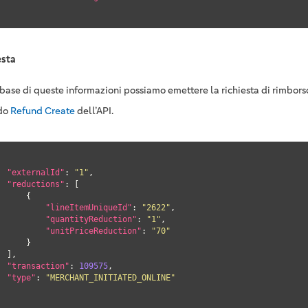
esta
 base di queste informazioni possiamo emettere la richiesta di rimborso
do
Refund Create
dell’API.
"externalId"
: 
"1"
,

"reductions"
: [

     {

"lineItemUniqueId"
: 
"2622"
,

"quantityReduction"
: 
"1"
,

"unitPriceReduction"
: 
"70"
     }

],

"transaction"
: 
109575
,

"type"
: 
"MERCHANT_INITIATED_ONLINE"