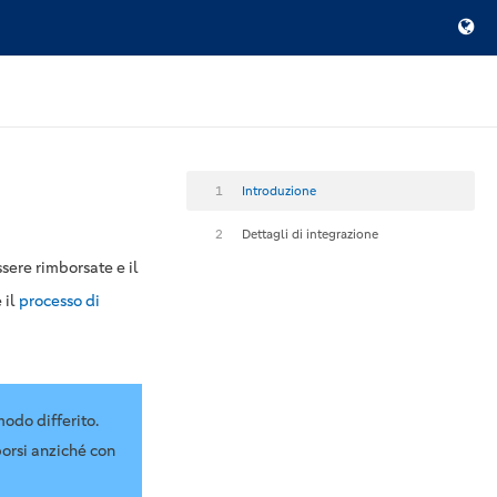
1
Introduzione
2
Dettagli di integrazione
sere rimborsate e il
 il
processo di
modo differito.
borsi anziché con