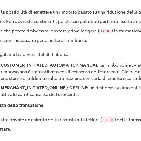
 la possibilità di emettere un rimborso basato su una riduzione della q
io. Non dovreste combinarli, poiché ciò potrebbe portare a risultati ina
ce che potete rimborsare, dovrete prima leggere (
) la transazion
read
mazioni necessarie per emettere il rimborso.
guiamo tra diversi tipi di rimborso:
CUSTOMER_INITIATED_AUTOMATIC / MANUAL:
un rimborso è avviato
rimborso non è stato attivato con il consenso dell’esercente. Ciò può 
uno storno di addebito sulla transazione con carta di credito o con ad
MERCHANT_INITIATED_ONLINE / OFFLINE:
un rimborso avviato dall’
attivato con il consenso dell’esercente.
sta della transazione
uito trovate un estratto della risposta alla lettura (
) della tran
read
rsare.