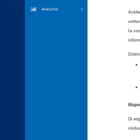
Analytics
Avete
unitar
la vo
infor
Distin
Rispo
Di seg
rimbo