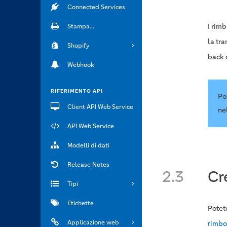
Connected Services
I rimb
Stampa...
la tr
Shopify
back 
Webhook
RIFERIMENTO API
Po
Client API Web Service
ne
API Web Service
Modelli di dati
Release Notes
2.3
Cr
Tipi
Etichette
Potet
Applicazione web
rimbo