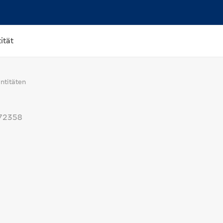
ität
titäten
72358