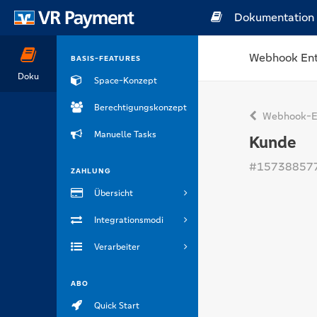
Dokumentation
Webhook Ent
BASIS-FEATURES
Doku
Space-Konzept
Berechtigungskonzept
Webhook-En
Manuelle Tasks
Kunde
#15738857
ZAHLUNG
Übersicht
Integrationsmodi
Verarbeiter
ABO
Quick Start