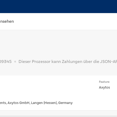
ansehen
09345
Dieser Prozessor kann Zahlungen über die JSON-API
Feature
H
Axytos
nts, Axytos GmbH, Langen (Hessen), Germany