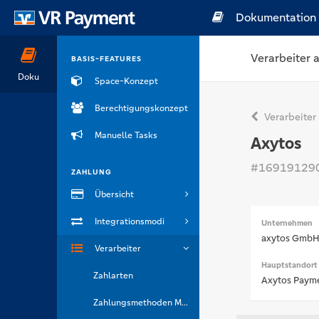
Dokumentation
Verarbeiter 
BASIS-FEATURES
Doku
Space-Konzept
Berechtigungskonzept
Verarbeiter
Manuelle Tasks
Axytos
#16919129
ZAHLUNG
Übersicht
Integrationsmodi
Unternehmen
axytos Gmb
Verarbeiter
Hauptstandort
Zahlarten
Axytos Payme
Zahlungsmethoden Marken