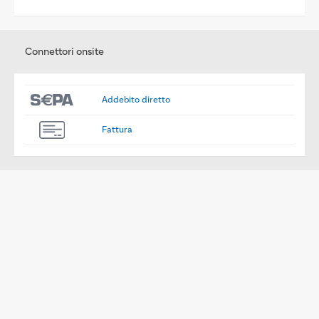
Connettori onsite
Addebito diretto
Fattura