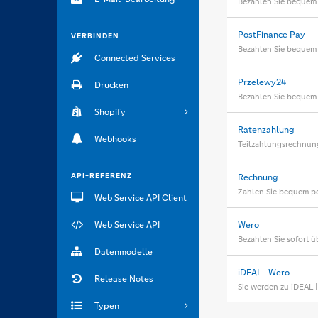
Bezahlen Sie bequem 
PostFinance Pay
VERBINDEN
Bezahlen Sie bequem 
Connected Services
Przelewy24
Drucken
Bezahlen Sie bequem
Shopify
Ratenzahlung
Webhooks
Teilzahlungsrechnung
API-REFERENZ
Rechnung
Zahlen Sie bequem p
Web Service API Client
Web Service API
Wero
Bezahlen Sie sofort ü
Datenmodelle
iDEAL | Wero
Release Notes
Sie werden zu iDEAL 
Typen