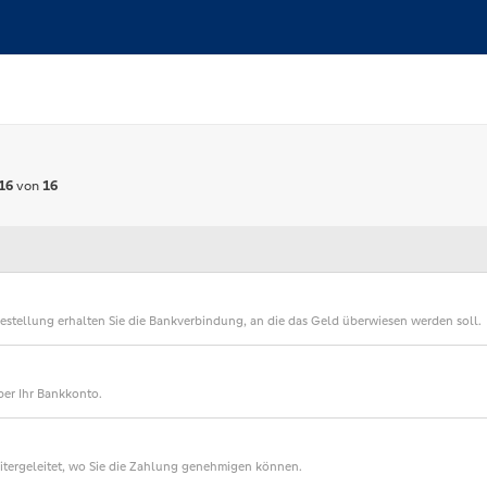
 16
von
16
estellung erhalten Sie die Bankverbindung, an die das Geld überwiesen werden soll.
ber Ihr Bankkonto.
itergeleitet, wo Sie die Zahlung genehmigen können.