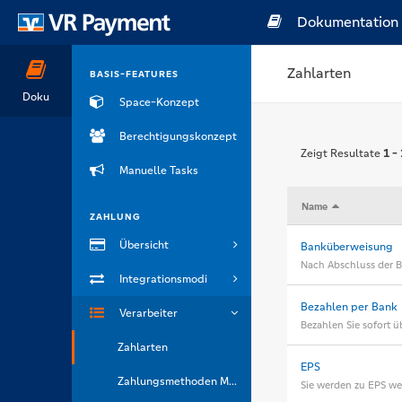
Dokumentation
Zahlarten
BASIS-FEATURES
Doku
Space-Konzept
Berechtigungskonzept
Zeigt Resultate
1 -
Manuelle Tasks
Name
ZAHLUNG
Übersicht
Banküberweisung
Nach Abschluss der B
Integrationsmodi
Bezahlen per Bank
Verarbeiter
Bezahlen Sie sofort ü
Zahlarten
EPS
Zahlungsmethoden Marken
Sie werden zu EPS we