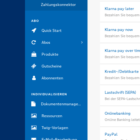
Zahlungskonnektor
Klarna pay later
Bezahlen Sie bequem m
ABO
Klarna pay now
Quick Start
Bezahlen Sie bequem 
Abos
Klarna pay over ti
Produkte
Bezahlen Sie bequem m
Gutscheine
Kredit-/Debitkarte
Abonnenten
Bezahlen Sie bequem p
Lastschrift (SEPA)
INDIVIDUALISIEREN
Bei der SEPA-Lastschr
Dokumentenmanagement
Onlinebanking
Ressourcen
Online Banking leitet
Twig-Vorlagen
PayPal
E-Mail-Bearbeitung