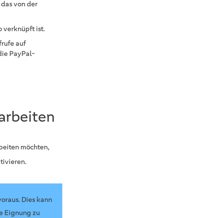
, das von der
 verknüpft ist.
rufe auf
die PayPal-
arbeiten
beiten möchten,
tivieren.
oraus. Dies kann
re Eignung zu