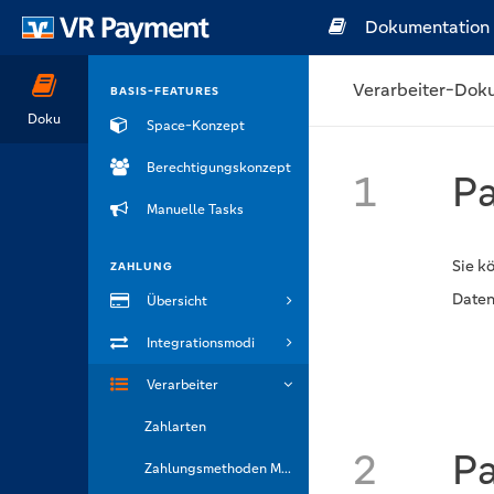
Dokumentation
Verarbeiter-Dok
BASIS-FEATURES
Doku
Space-Konzept
Berechtigungskonzept
1
Pa
Manuelle Tasks
Sie k
ZAHLUNG
Daten
Übersicht
Integrationsmodi
Verarbeiter
Zahlarten
2
P
Zahlungsmethoden Marken