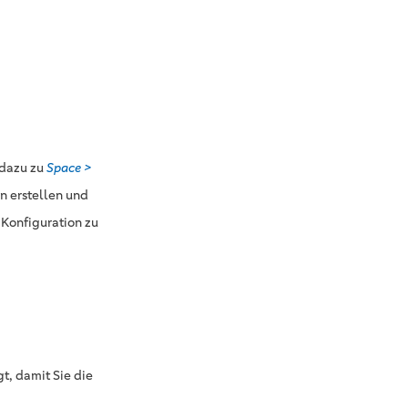
 dazu zu
Space >
on erstellen und
 Konfiguration zu
t, damit Sie die