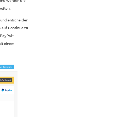
kend werden die
eiten.
und entscheiden
e auf
Continue to
 PayPal-
mit einem