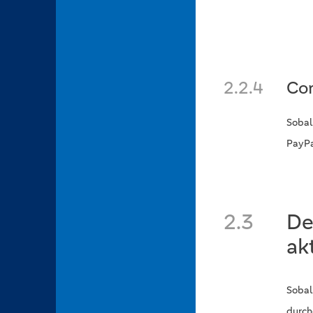
2.2.4
Con
Sobal
PayPa
2.3
De
ak
Sobal
durch