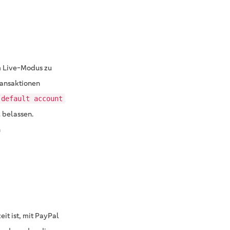
m Live-Modus zu
ransaktionen
default account
 belassen.
n
eit ist, mit PayPal