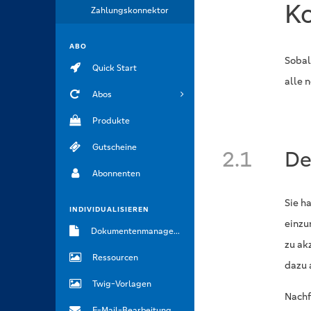
Ko
Zahlungskonnektor
ABO
Sobal
Quick Start
alle 
Abos
Produkte
Gutscheine
2.1
De
Abonnenten
Sie h
INDIVIDUALISIEREN
einzu
Dokumentenmanagement
zu ak
Ressourcen
dazu 
Twig-Vorlagen
Nachf
E-Mail-Bearbeitung