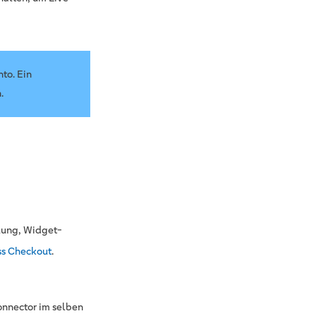
to. Ein
.
llung, Widget-
ss Checkout
.
Connector im selben