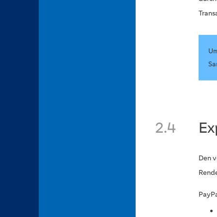
Trans
Um
Sa
2.4
Ex
Den v
Rende
PayPa