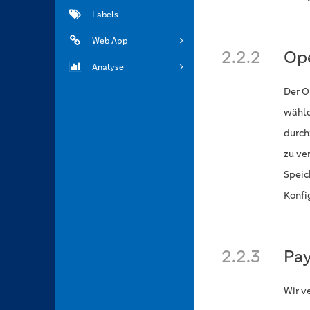
Labels
Web App
2.2.2
Op
Analyse
Der O
wähle
durch
zu ve
Speic
Konfi
2.2.3
Pay
Wir v