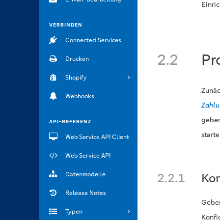
Einri
VERBINDEN
Connected Services
2.2
Pr
Drucken
Shopify
Zunäc
Webhooks
Zahlu
geben
API-REFERENZ
starte
Web Service API Client
Web Service API
Datenmodelle
2.2.1
Kon
Release Notes
Geben
Typen
Konfi