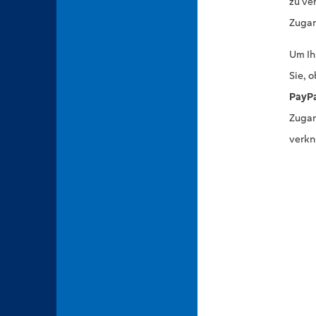
zu ve
Zugan
Um Ih
Sie, 
PayP
Zugan
verkn