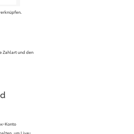
 verknüpfen.
ie Zahlart und den
nd
ox-Konto
halten, um Live-