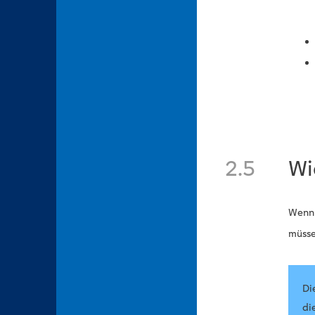
2.5
Wi
Wenn 
müsse
Di
di