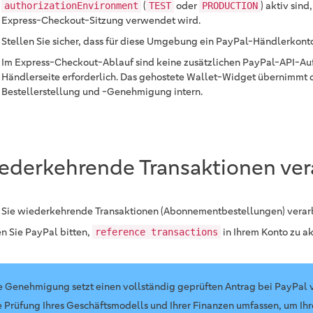
(
oder
) aktiv sind
authorizationEnvironment
TEST
PRODUCTION
Express-Checkout-Sitzung verwendet wird.
Stellen Sie sicher, dass für diese Umgebung ein PayPal-Händlerkonto
Im Express-Checkout-Ablauf sind keine zusätzlichen PayPal-API-Auf
Händlerseite erforderlich. Das gehostete Wallet-Widget übernimmt 
Bestellerstellung und -Genehmigung intern.
ederkehrende Transaktionen ver
Sie wiederkehrende Transaktionen (Abonnementbestellungen) verar
n Sie PayPal bitten,
in Ihrem Konto zu ak
reference transactions
e Genehmigung setzt einen vollständig geprüften Antrag bei PayPal v
e Prüfung Ihres Geschäftsmodells und Ihrer Finanzen umfassen, um Ih