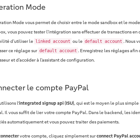
eration Mode
ration Mode vous permet de choisir entre le mode sandbox et le mode
x, vous pouvez tester l’intégration sans effectuer de transactions en d
ilité d’utiliser le
ou le
. Nous 
linked account
default account
isser ce réglage sur
. Enregistrez les réglages afin 
default account
seur et d’accéder à l’assistant de configuration.
necter le compte PayPal
tilisons l'
integrated signup api (ISU)
, qui est le moyen le plus simple 
. Il vous suffit de lier votre compte PayPal. Dans le backend, les iden
iés automatiquement et vous pouvez traiter des paiements.
connecter
votre compte, cliquez simplement sur
connect PayPal acco