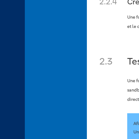
2.2.4
Cré
Une fo
et le
2.3
Te
Une f
sandb
direct
Af
Un