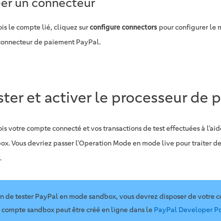
er un connecteur
is le compte lié, cliquez sur
configure connectors
pour configurer le
 connecteur de paiement PayPal.
ster et activer le processeur de
ois votre compte connecté et vos transactions de test effectuées à l’a
ox. Vous devriez passer l’Operation Mode en mode live pour traiter de
.
in de tester PayPal en mode sandbox, vous devrez disposer de votre 
 compte sandbox peut être créé en ligne dans le
PayPal Developer Po