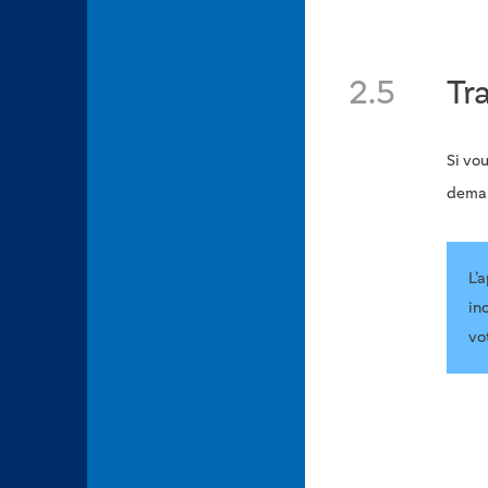
2.5
Tr
Si vo
deman
L’
in
vot