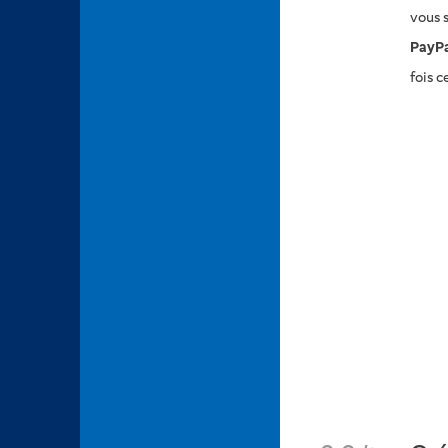
vous 
PayP
fois 