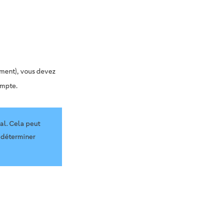
ement), vous devez
ompte.
al. Cela peut
 déterminer