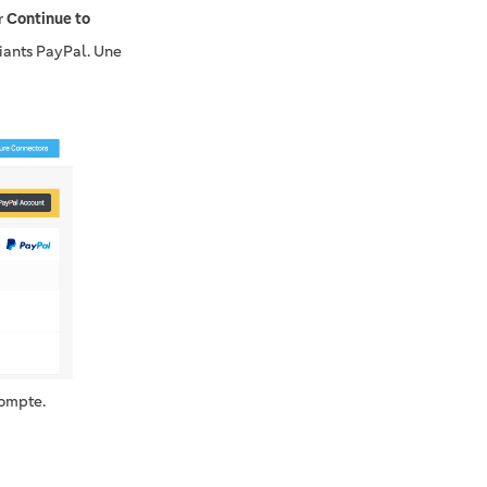
r
Continue to
fiants PayPal. Une
compte.