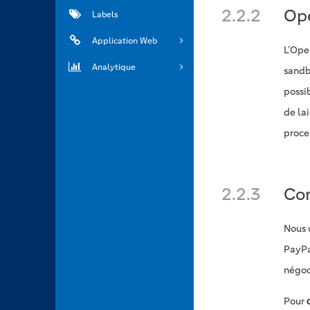
2.2.2
Op
Labels
Application Web
L’Ope
Analytique
sandbo
possib
de la
proces
2.2.3
Con
Nous u
PayPal
négoc
Pour