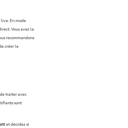
 live. En mode
irect. Vous avez la
vous recommandons
de créer le
de traiter avec
tifiants sont
unt
et décidez si