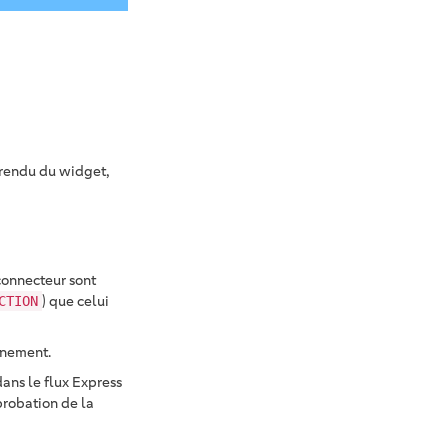
 rendu du widget,
connecteur sont
) que celui
CTION
nnement.
ans le flux Express
probation de la