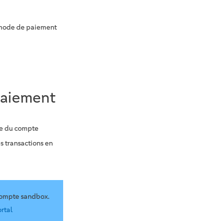
 mode de paiement
 paiement
ide du compte
s transactions en
compte sandbox.
rtal