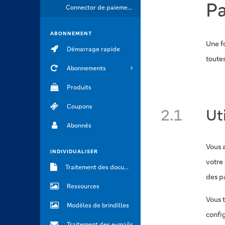
P
Connector de paiement
ABONNEMENT
Une f
Démarrage rapide
toute
Abonnements
Produits
Coupons
2.1
Ut
Abonnés
Vous a
INDIVIDUALISER
votre
Traitement des documents
des pa
Ressources
Vous t
Modèles de brindilles
confi
Traitement des e-mails