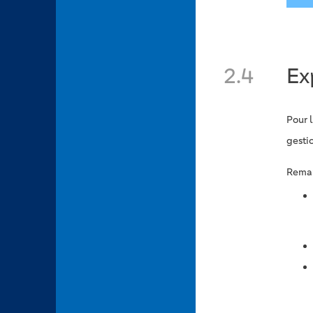
2.4
Ex
Pour 
gesti
Remar