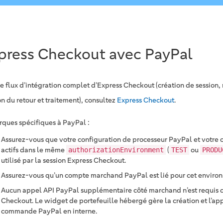
press Checkout avec PayPal
le flux d’intégration complet d’Express Checkout (création de session,
on du retour et traitement), consultez
Express Checkout
.
ques spécifiques à PayPal :
Assurez-vous que votre configuration de processeur PayPal et votre 
actifs dans le même
(
ou
authorizationEnvironment
TEST
PRODU
utilisé par la session Express Checkout.
Assurez-vous qu’un compte marchand PayPal est lié pour cet enviro
Aucun appel API PayPal supplémentaire côté marchand n’est requis d
Checkout. Le widget de portefeuille hébergé gère la création et l’ap
commande PayPal en interne.