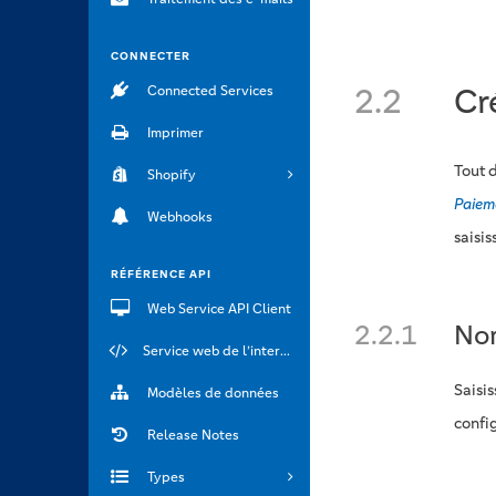
CONNECTER
2.2
Cr
Connected Services
Imprimer
Tout 
Shopify
Paiem
Webhooks
saisi
RÉFÉRENCE API
Web Service API Client
2.2.1
Nom
Service web de l’interface API
Saisis
Modèles de données
confi
Release Notes
Types