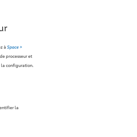
ur
ez à
Space >
 de processeur et
la configuration.
ntifier la