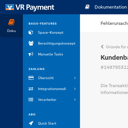
Dokumentation
Fehlerursach
BASIS-FEATURES
Doku
Space-Konzept
Berechtigungskonzept
Gründe für 
Manuelle Tasks
Kundenb
#14979531
ZAHLUNG
Übersicht
Die Transakt
Integrationsmodi
Informatione
Verarbeiter
ABO
Quick Start