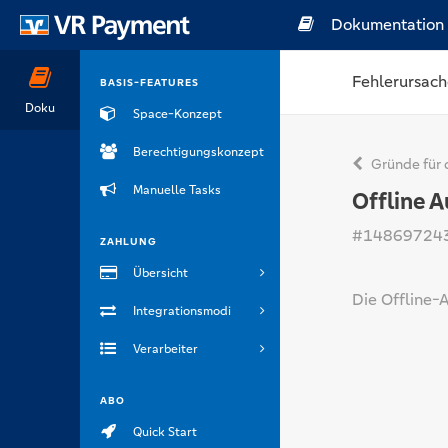
Dokumentation
Fehlerursach
BASIS-FEATURES
Doku
Space-Konzept
Berechtigungskonzept
Gründe für 
Manuelle Tasks
Offline A
#14869724
ZAHLUNG
Übersicht
Die Offline-A
Integrationsmodi
Verarbeiter
ABO
Quick Start