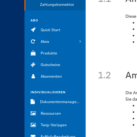
Zahlungskonnektor
Diese
ABO
Quick Start
Abos
Produkte
Gutscheine
1.2
Am
Abonnenten
Die A
INDIVIDUALISIEREN
Sie d
Dokumentenmanagement
Ressourcen
Twig-Vorlagen
E-Mail-Bearbeitung