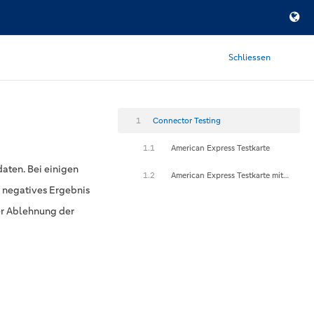
Schliessen
1
Connector Testing
1.1
American Express Testkarte
aten. Bei einigen
1.2
American Express Testkarte mit 3-D Secure
n negatives Ergebnis
er Ablehnung der