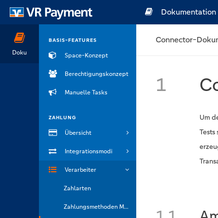
Dokumentation
Connector-Doku
BASIS-FEATURES
Doku
Space-Konzept
Berechtigungskonzept
1
Co
Manuelle Tasks
Um de
ZAHLUNG
Tests
Übersicht
erzeu
Integrationsmodi
Trans
Verarbeiter
Zahlarten
Zahlungsmethoden Marken
1.1
Am