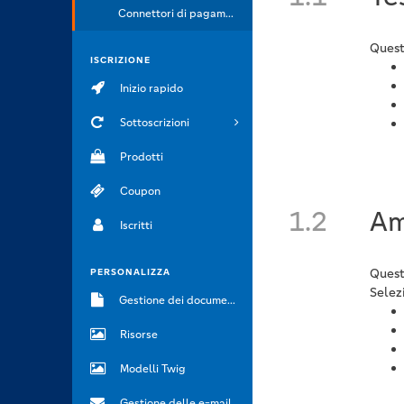
Connettori di pagamento
Quest
ISCRIZIONE
Inizio rapido
Sottoscrizioni
Prodotti
Coupon
1.2
Am
Iscritti
Quest
PERSONALIZZA
Selezi
Gestione dei documenti
Risorse
Modelli Twig
Gestione delle e-mail