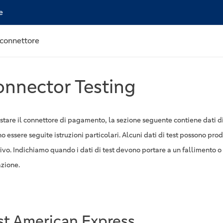
e
connettore
nnector Testing
stare il connettore di pagamento, la sezione seguente contiene dati di 
 essere seguite istruzioni particolari. Alcuni dati di test possono prod
vo. Indichiamo quando i dati di test devono portare a un fallimento o a
azione.
st American Express