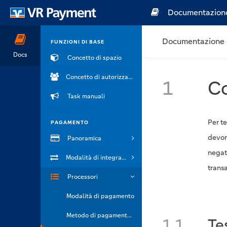
Documentazion
Documentazione 
FUNZIONI DI BASE
Docs
Concetto di spazio
Concetto di autorizzazione
1
Co
Task manuali
Per te
PAGAMENTO
devono
Panoramica
negati
Modalità di integrazione
trans
Processori
Modalità di pagamento
Metodo di pagamento Marche
1.1
Te