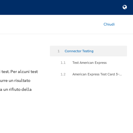
Chiudi
1
Connector Testing
1.1
Test American Express
test. Per alcuni test
1.2
American Express Test Card 3-D Secure
urre un risultato
 un rifiuto della