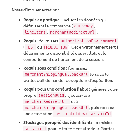
Notes d’implémentation :
Requis en pratique
: incluez les données qui
définissent la commande (
,
currency
,
).
lineItems
merchantRedirectUrl
Requis
: fournissez
authorizationEnvironment
(
ou
). Cet environnement sert à
TEST
PRODUCTION
déterminer la disponibilité des wallets et le
comportement de traitement de la session.
Requis sous condition
: fournissez
lorsque le
merchantShippingCallbackUrl
wallet doit demander des options d’expédition.
Requis pour une corrélation fiable
: générez votre
propre
, ajoutez-le à
sessionUuid
et à
merchantRedirectUrl
, puis stockez
merchantShippingCallbackUrl
une association
.
sessionUuid <→ sessionId
Stockage approprié des identifiants
: persistez
pour le traitement ultérieur. Gardez
sessionId