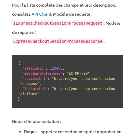
Pour la liste complète des champs et leur description,
consultez
API Client
. Modèle de requête :
. Modèle
IExpressCheckoutSessionProcessRequest
de réponse :
.
ExpressCheckoutSessionProcessResponse
{

"sessionId"
: 
123456
,

"merchantReference"
: 
"EC-MR-789"
,

"successUrl"
: 
"https://your-shop.com/checkou
t/success"
,

"failureUrl"
: 
"https://your-shop.com/checkou
t/failure"
}
Notes d’implémentation :
Requis
: appelez cet endpoint après l’approbation