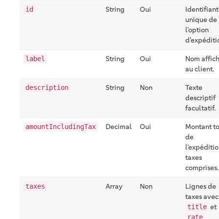
String
Oui
Identifiant
id
unique de
l’option
d’expéditi
String
Oui
Nom affic
label
au client.
String
Non
Texte
description
descriptif
facultatif.
Decimal
Oui
Montant to
amountIncludingTax
de
l’expéditi
taxes
comprises.
Array
Non
Lignes de
taxes
taxes avec
et
title
rate