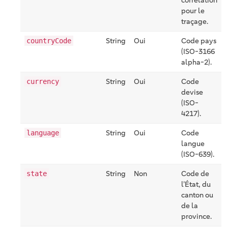
pour le
traçage.
String
Oui
Code pays
countryCode
(ISO-3166
alpha-2).
String
Oui
Code
currency
devise
(ISO-
4217).
String
Oui
Code
language
langue
(ISO-639).
String
Non
Code de
state
l’État, du
canton ou
de la
province.