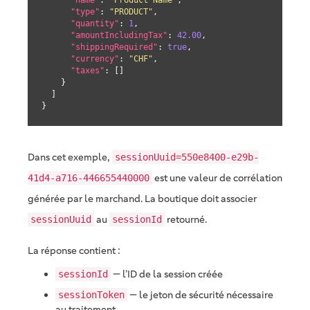
"type"
: 
"PRODUCT"
,

"quantity"
: 
1
,

"amountIncludingTax"
: 
42.00
,

"shippingRequired"
: 
true
,

"currency"
: 
"CHF"
,

"taxes"
: []

    }

  ]

}
Dans cet exemple,
sessionUuid=550e8400-e29b-
est une valeur de corrélation
41d4-a716-446655440000
générée par le marchand. La boutique doit associer
au
retourné.
sessionUuid
sessionId
La réponse contient :
— l’ID de la session créée
sessionId
— le jeton de sécurité nécessaire
sessionToken
au traitement