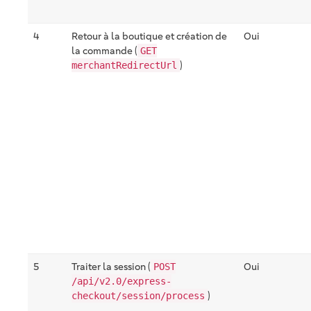
4
Retour à la boutique et création de
Oui
la commande (
GET
)
merchantRedirectUrl
5
Traiter la session (
Oui
POST
/api/v2.0/express-
)
checkout/session/process