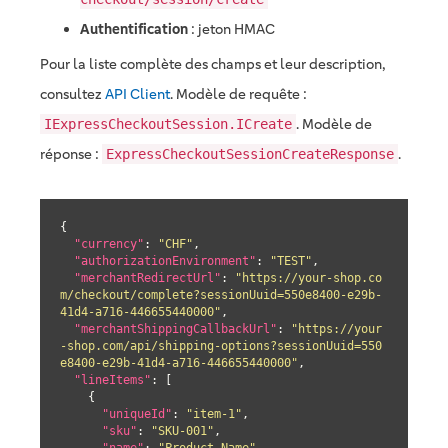
Authentification
: jeton HMAC
Pour la liste complète des champs et leur description,
consultez
API Client
. Modèle de requête :
. Modèle de
IExpressCheckoutSession.ICreate
réponse :
.
ExpressCheckoutSessionCreateResponse
{

"currency"
: 
"CHF"
,

"authorizationEnvironment"
: 
"TEST"
,

"merchantRedirectUrl"
: 
"https://your-shop.co
m/checkout/complete?sessionUuid=550e8400-e29b-
41d4-a716-446655440000"
,

"merchantShippingCallbackUrl"
: 
"https://your
-shop.com/api/shipping-options?sessionUuid=550
e8400-e29b-41d4-a716-446655440000"
,

"lineItems"
: [

    {

"uniqueId"
: 
"item-1"
,

"sku"
: 
"SKU-001"
,

"name"
: 
"Product Name"
,
