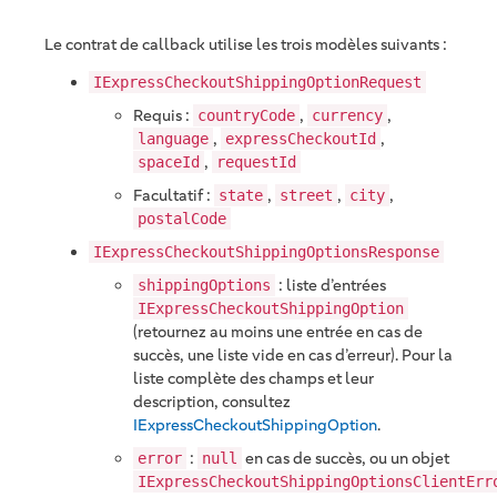
Le contrat de callback utilise les trois modèles suivants :
IExpressCheckoutShippingOptionRequest
Requis :
,
,
countryCode
currency
,
,
language
expressCheckoutId
,
spaceId
requestId
Facultatif :
,
,
,
state
street
city
postalCode
IExpressCheckoutShippingOptionsResponse
: liste d’entrées
shippingOptions
IExpressCheckoutShippingOption
(retournez au moins une entrée en cas de
succès, une liste vide en cas d’erreur). Pour la
liste complète des champs et leur
description, consultez
IExpressCheckoutShippingOption
.
:
en cas de succès, ou un objet
error
null
IExpressCheckoutShippingOptionsClientErr