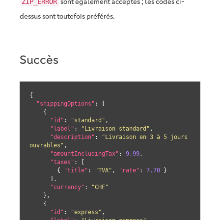
sont également acceptés ; les codes ci-
ZIP_ERROR
dessus sont toutefois préférés.
Succès
{

"shippingOptions"
: [

    {

"id"
: 
"standard"
,

"label"
: 
"Livraison standard"
,

"description"
: 
"Livraison en 3 à 5 jours 
ouvrables"
,

"amountIncludingTax"
: 
9.99
,

"taxes"
: [

        { 
"title"
: 
"TVA"
, 
"rate"
: 
7.70
 }

      ],

"currency"
: 
"CHF"
    },

    {

"id"
: 
"express"
,
