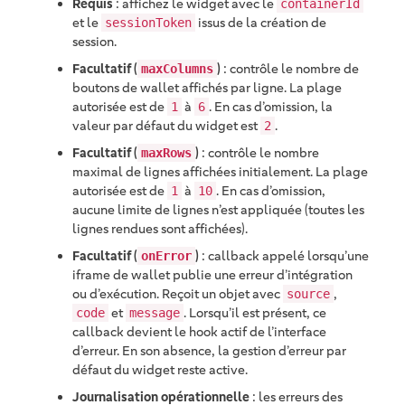
Requis
: affichez le widget avec le
containerId
et le
issus de la création de
sessionToken
session.
Facultatif (
)
: contrôle le nombre de
maxColumns
boutons de wallet affichés par ligne. La plage
autorisée est de
à
. En cas d’omission, la
1
6
valeur par défaut du widget est
.
2
Facultatif (
)
: contrôle le nombre
maxRows
maximal de lignes affichées initialement. La plage
autorisée est de
à
. En cas d’omission,
1
10
aucune limite de lignes n’est appliquée (toutes les
lignes rendues sont affichées).
Facultatif (
)
: callback appelé lorsqu’une
onError
iframe de wallet publie une erreur d’intégration
ou d’exécution. Reçoit un objet avec
,
source
et
. Lorsqu’il est présent, ce
code
message
callback devient le hook actif de l’interface
d’erreur. En son absence, la gestion d’erreur par
défaut du widget reste active.
Journalisation opérationnelle
: les erreurs des