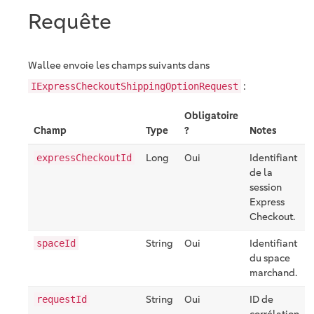
Requête
Wallee envoie les champs suivants dans
:
IExpressCheckoutShippingOptionRequest
Obligatoire
Champ
Type
?
Notes
Long
Oui
Identifiant
expressCheckoutId
de la
session
Express
Checkout.
String
Oui
Identifiant
spaceId
du space
marchand.
String
Oui
ID de
requestId
corrélation