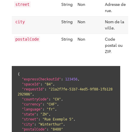
String
Non
Adresse de
street
rue.
String
Non
Nom de la
city
ville.
String
Non
Code
postalCode
postal ou
ZIP.
{

"expressCheckoutId"
: 
123456
,

"spaceId"
: 
"84"
,

"requestId"
: 
"21a2f7fe-51b7-4ed5-9f88-1fb128
292986"
,

"countryCode"
: 
"CH"
,

"currency"
: 
"CHF"
,

"language"
: 
"fr"
,

"state"
: 
"ZH"
,

"street"
: 
"Rue Exemple 5"
,

"city"
: 
"Winterthur"
,

"postalCode"
: 
"8400"