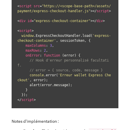
<
script
src
=
"https://<scope-base-path>/assets/
payment/express-checkout-handler.js"
>
</
script
>
<
div
id
=
"express-checkout-container"
>
</
div
>
<
script
>
window
.ExpressCheckoutHandler.load(
'express-
checkout-container'
, sessionToken, {

maxColumns
: 
3
,

maxRows
: 
2
,

onError
: 
function
 (
error
) 
{

// Hook d'erreur personnalisé facultati
f.
// error = { source, code, message }
console
.error(
'Erreur wallet Express Che
ckout'
, error);

      alert(error.message);

    }

</
script
>
Notes d’implémentation :