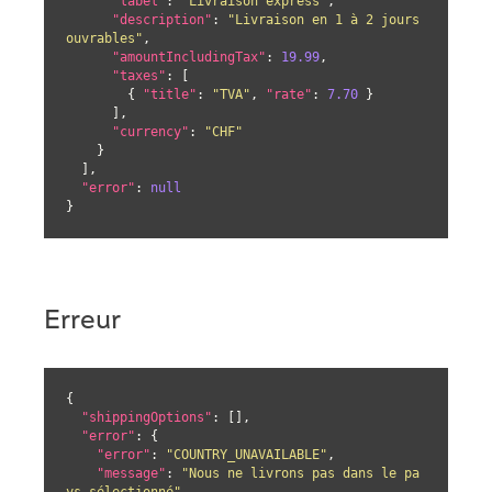
"label"
: 
"Livraison express"
,

"description"
: 
"Livraison en 1 à 2 jours 
ouvrables"
,

"amountIncludingTax"
: 
19.99
,

"taxes"
: [

        { 
"title"
: 
"TVA"
, 
"rate"
: 
7.70
 }

      ],

"currency"
: 
"CHF"
    }

  ],

"error"
: 
null
}
Erreur
{

"shippingOptions"
: [],

"error"
: {

"error"
: 
"COUNTRY_UNAVAILABLE"
,

"message"
: 
"Nous ne livrons pas dans le pa
ys sélectionné"
,
