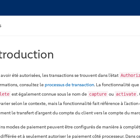
s
troduction
avoir été autorisées, les transactions se trouvent dans l’état
Authori
ormations, consultez le
processus de transaction
. La fonctionnalité qu
est également connue sous le nom de
ou
.
lete
capture
activate
arier selon le contexte, mais la fonctionnalité fait référence à l’actio
ement le transfert d’argent du compte du client vers le compte du mar
ins modes de paiement peuvent être configurés de manière à complét
 différée et à seulement autoriser le paiement côté processeur. Dans c