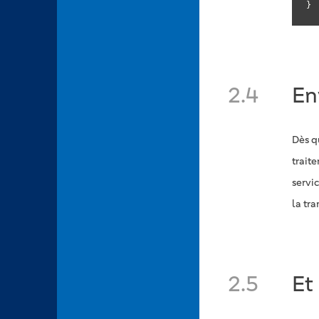
}
2.4
En
Dès q
trait
servi
la tr
2.5
Et