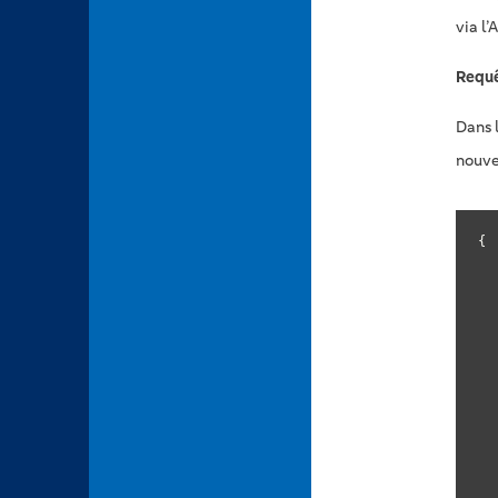
via l’A
Requ
Dans 
nouvea
{

   
   
    