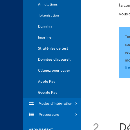
Annulations
la co
vous 
Tokenisation
Dunning
To
Imprimer
so
Stratégies de test
re
Données d’appareil
mo
li
Cliquez pour payer
Apple Pay
Google Pay
Modes d'intégration
Processeurs
2
Dé
ABONNEMENT