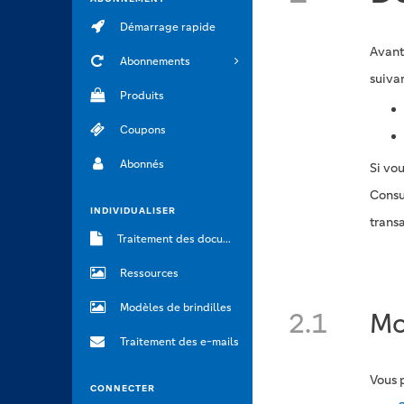
Démarrage rapide
Avant
Abonnements
suiva
Produits
Coupons
Abonnés
Si vo
Consu
INDIVIDUALISER
transa
Traitement des documents
Ressources
Modèles de brindilles
2.1
Mo
Traitement des e-mails
Vous 
CONNECTER