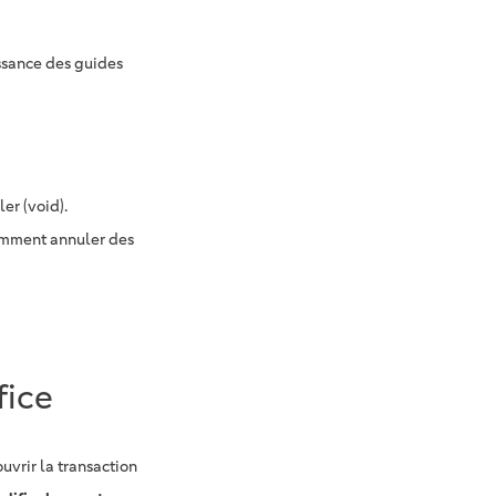
ssance des guides
er (void).
omment annuler des
fice
uvrir la transaction