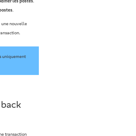
difier les postes
.
 postes
.
, une nouvelle
ransaction.
es uniquement
 back
ne transaction