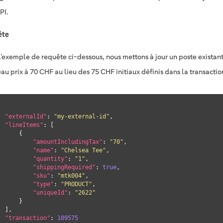
PI.
ête
l’exemple de requête ci-dessous, nous mettons à jour un poste existant 
u prix à 70 CHF au lieu des 75 CHF initiaux définis dans la transaction
"externalId"
: 
"my-external-id"
,

"lineItems"
: [

     {

"amountIncludingTax"
: 
"70"
,

"name"
: 
"Chelsea Tee"
,

"quantity"
: 
"1"
,

"shippingRequired"
: 
true
,

"sku"
: 
"mtk004"
,

"type"
: 
"PRODUCT"
,

"uniqueId"
: 
"2622"
     }

],

"transaction"
: 
109575