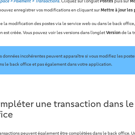
pace > Paiement > Transactions
. Cliquez sur l’onglet
Postes
puis sur
Mo
pouvez enregistrer vos modifications en cliquant sur
Mettre à jour les
de la modification des postes via le service web ou dans le back office
n est créée. Vous pouvez voir les versions dans l’onglet
Version
de la t
s données incohérentes peuvent apparaître si vous modifiez les post
ns le back office et pas également dans votre application.
mpléter une transaction dans le
fice
ransactions peuvent également être complétées dans le back office. U