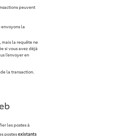
ransactions peuvent
s envoyons la
, mais la requête ne
ée si vous avez déjà
us l’envoyer en
de la transaction.
web
ier les postes à
es postes
existants