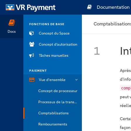
Documentation
Comptabilisation
FONCTIONS DE BASE
Docs
Concept du Space
Concept d’autorisation
1
In
Tâches manuelles
Après 
PAIEMENT
d’inf
Vue d'ensemble
comp
Concept de processeur
peut v
Processus de la transaction
réell
Comptabilisations
Certa
Remboursements
façon