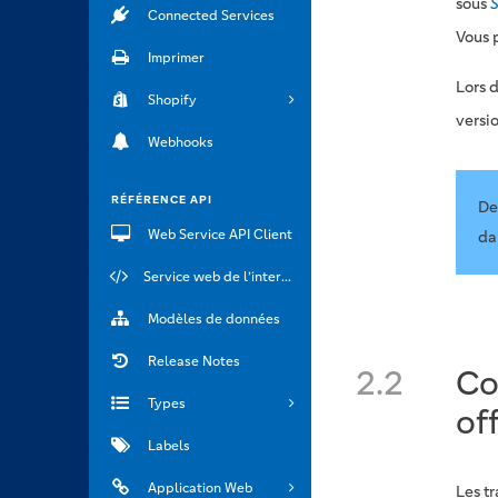
sous
S
Connected Services
Vous 
Imprimer
Lors 
Shopify
versio
Webhooks
RÉFÉRENCE API
De
Web Service API Client
da
Service web de l’interface API
Modèles de données
Release Notes
2.2
Co
Types
of
Labels
Application Web
Les t