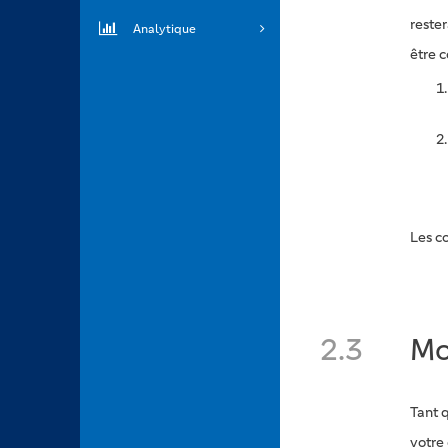
rester
Analytique
être 
Les c
2.3
Mo
Tant q
votre 