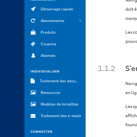
Navig
doit ê
Démarrage rapide
marqu
Abonnements
Les c
Produits
pouvoi
Coupons
Abonnés
1.1.2
S’e
INDIVIDUALISER
Traitement des documents
Navig
en li
Ressources
Modèles de brindilles
Les sy
affic
Traitement des e-mails
fourni
CONNECTER