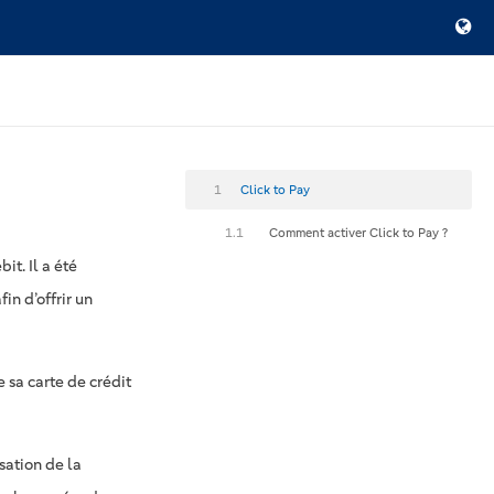
1
Click to Pay
1.1
Comment activer Click to Pay ?
it. Il a été
in d’offrir un
e sa carte de crédit
isation de la