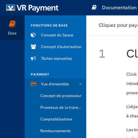
Documentation
Cliquez pour pay
FONCTIONS DE BASE
Docs
Concept du Space
Concept d’autorisation
1
Cl
Tâches manuelles
Click 
PAIEMENT
introd
Vue d'ensemble
proces
Concept de processeur
L’obje
Processus de la transaction
à chaq
Comptabilisations
Les tr
Remboursements