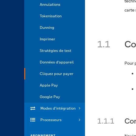
techn
Annulations
carte 
Tokenisation
Dunning
Imprimer
1.1
Co
Stratégies de test
Données d’appareil
Pour p
Cliquez pour payer
Apple Pay
Google Pay
Modes d'intégration
1.1.1
Con
Processeurs
ABONNEMENT