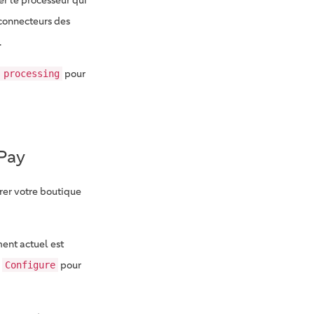
r le processeur qui
s connecteurs des
.
pour
 processing
 Pay
rer votre boutique
ment actuel est
n
pour
Configure