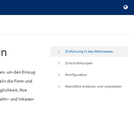
en
1
Einführung in das Mahnwesen
2
Einschränkungen
en, um den Einzug
3
Konfiguration
geln die Form und
4
Mahnfälle erstellen und verarbeiten
lichkeit, Ihre
Mahn- und Inkasso-