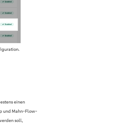
iguration.
estens einen
yp und Mahn-Flow-
werden soll,