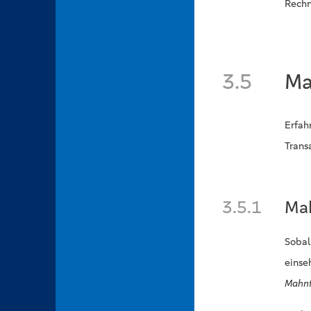
Rechn
3.5
Ma
Erfah
Trans
3.5.1
Mah
Sobal
einse
Mahnf