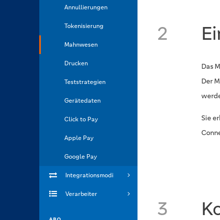
Annullierungen
Tokenisierung
2
E
Mahnwesen
Drucken
Das M
Der M
Teststrategien
werde
Gerätedaten
Sie e
Click to Pay
Conne
Apple Pay
Google Pay
Integrationsmodi
Verarbeiter
3
Ko
ABO