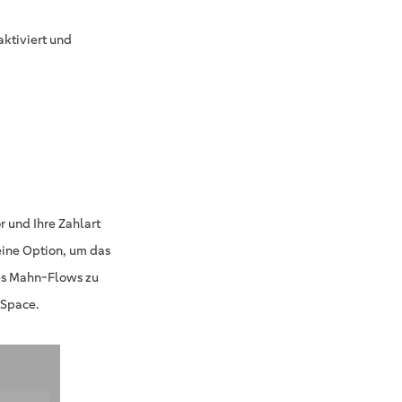
aktiviert und
 und Ihre Zahlart
 eine Option, um das
nes Mahn-Flows zu
 Space.