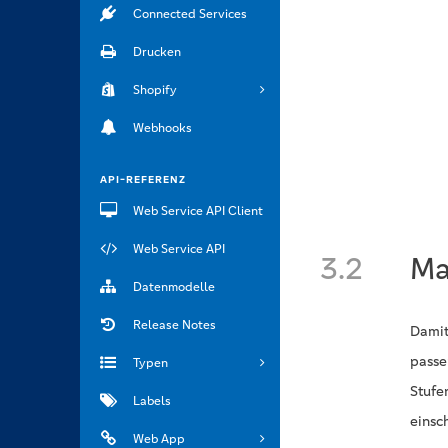
Connected Services
Drucken
Shopify
Webhooks
API-REFERENZ
Web Service API Client
Web Service API
3.2
Ma
Datenmodelle
Release Notes
Damit
passe
Typen
Stufe
Labels
einsch
Web App