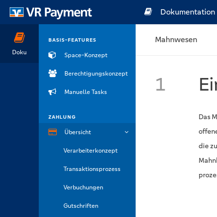
Dokumentation
Mahnwesen
BASIS-FEATURES
Doku
Space-Konzept
Berechtigungskonzept
1
Ei
Manuelle Tasks
Das M
ZAHLUNG
offen
Übersicht
die z
Verarbeiterkonzept
Mahnk
Transaktionsprozess
proze
Verbuchungen
Gutschriften