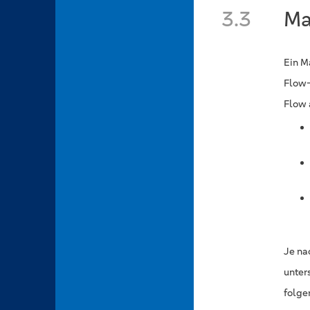
3.3
Ma
Ein M
Flow-
Flow 
Je na
unter
folge