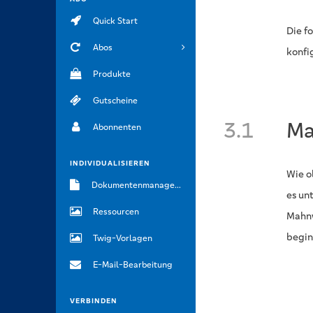
Quick Start
Die f
Abos
konfi
Produkte
Gutscheine
3.1
Ma
Abonnenten
INDIVIDUALISIEREN
Wie o
Dokumentenmanagement
es un
Ressourcen
Mahnw
begin
Twig-Vorlagen
E-Mail-Bearbeitung
VERBINDEN