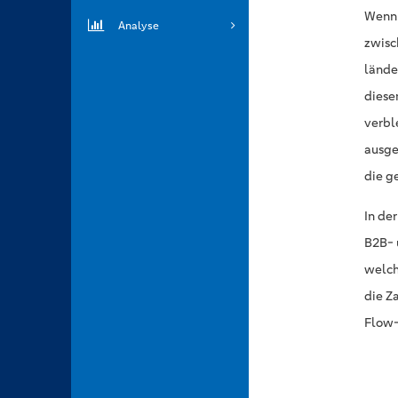
Wenn 
Analyse
zwisc
lände
diese
verbl
ausgew
die g
In de
B2B- 
welch
die Z
Flow-