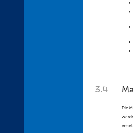
3.4
Ma
Die M
werde
erste