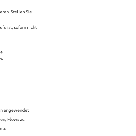
eren. Stellen Sie
fe ist, sofern nicht
ne
n
.
ion angewendet
en, Flows zu
mmte