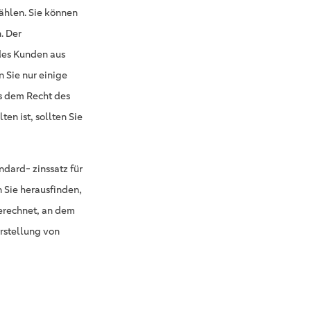
ählen. Sie können
. Der
des Kunden aus
 Sie nur einige
s dem Recht des
en ist, sollten Sie
dard- zinssatz für
 Sie herausfinden,
erechnet, an dem
Erstellung von