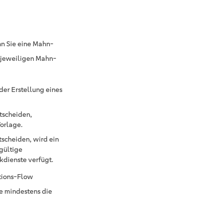
n Sie eine Mahn-
m jeweiligen Mahn-
der Erstellung eines
ntscheiden,
orlage.
tscheiden, wird ein
gültige
kdienste verfügt.
tions-Flow
ie mindestens die