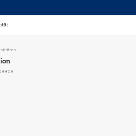
ität
titäten
ion
03308