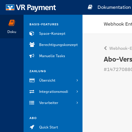
Dokumentation
Webhook Ent
BASIS-FEATURES
Doku
Space-Konzept
Berechtigungskonzept
Webhook-En
Manuelle Tasks
Abo-Vers
#14727088
ZAHLUNG
Übersicht
Integrationsmodi
Verarbeiter
ABO
Quick Start