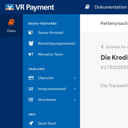
Dokumentation
Fehlerursach
BASIS-FEATURES
Doku
Space-Konzept
Berechtigungskonzept
Gründe für 
Manuelle Tasks
#17320283
ZAHLUNG
Übersicht
Die Transakti
Integrationsmodi
Verarbeiter
ABO
Quick Start