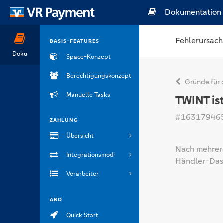
Dokumentation
Fehlerursach
BASIS-FEATURES
Doku
Space-Konzept
Berechtigungskonzept
Gründe für 
Manuelle Tasks
TWINT is
#16317946
ZAHLUNG
Übersicht
Nach mehrere
Integrationsmodi
Händler-Dash
Verarbeiter
ABO
Quick Start