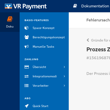
Dokumentation
Fehlerursach
BASIS-FEATURES
Doku
Space-Konzept
Berechtigungskonzept
Gründe für 
Manuelle Tasks
Prozess 
#15619687
ZAHLUNG
Übersicht
Der Prozess 
Integrationsmodi
Verarbeiter
ABO
Quick Start