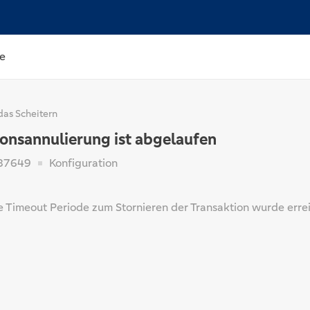
e
das Scheitern
ionsannulierung ist abgelaufen
87649
Konfiguration
te Timeout Periode zum Stornieren der Transaktion wurde errei