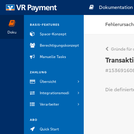
Dokumentation
Fehlerursach
BASIS-FEATURES
Doku
Space-Konzept
Berechtigungskonzept
Gründe für 
Manuelle Tasks
Transakt
#15369160
ZAHLUNG
Übersicht
Die definier
Integrationsmodi
Verarbeiter
ABO
Quick Start