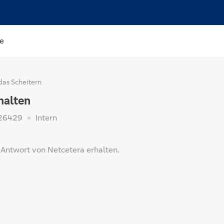
e
das Scheitern
halten
26429
Intern
r Antwort von Netcetera erhalten.