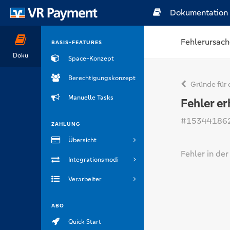
Dokumentation
Fehlerursach
BASIS-FEATURES
Doku
Space-Konzept
Berechtigungskonzept
Gründe für 
Manuelle Tasks
Fehler er
#15344186
ZAHLUNG
Übersicht
Fehler in de
Integrationsmodi
Verarbeiter
ABO
Quick Start