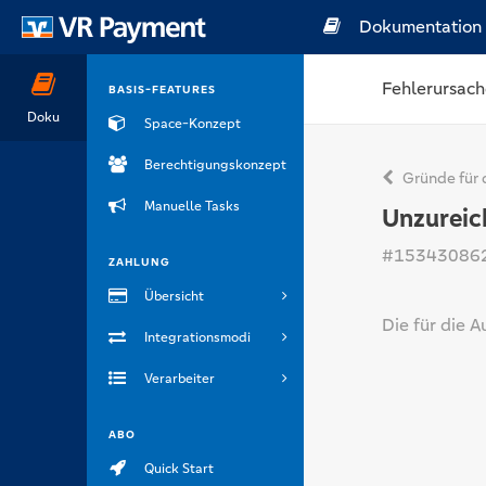
Dokumentation
Fehlerursach
BASIS-FEATURES
Doku
Space-Konzept
Berechtigungskonzept
Gründe für 
Manuelle Tasks
Unzureic
#15343086
ZAHLUNG
Übersicht
Die für die 
Integrationsmodi
Verarbeiter
ABO
Quick Start