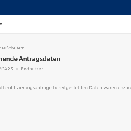
e
das Scheitern
hende Antragsdaten
26423
Endnutzer
Authentifizierungsanfrage bereitgestellten Daten waren unzur