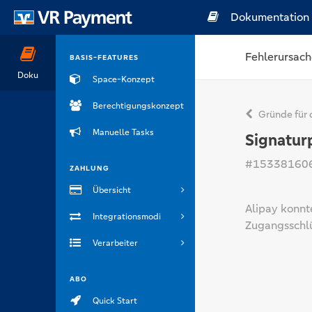
Dokumentation
Fehlerursach
BASIS-FEATURES
Doku
Space-Konzept
Berechtigungskonzept
Gründe für 
Manuelle Tasks
Signatur
#15338160
ZAHLUNG
Übersicht
Alipay konnte
Integrationsmodi
Zugangsschlü
Verarbeiter
ABO
Quick Start