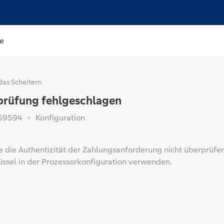
e
das Scheitern
prüfung fehlgeschlagen
69594
Konfiguration
 die Authentizität der Zahlungsanforderung nicht überprüfen. B
ssel in der Prozessorkonfiguration verwenden.