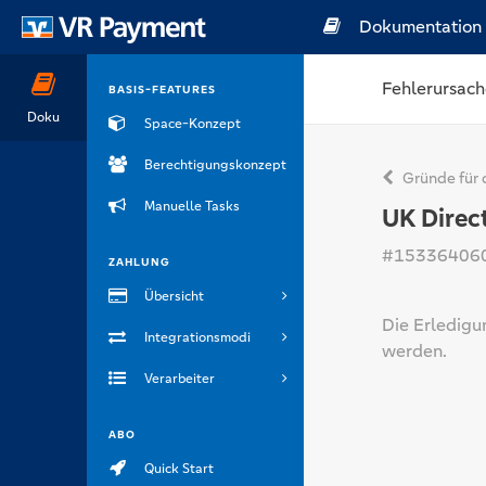
Dokumentation
Fehlerursach
BASIS-FEATURES
Doku
Space-Konzept
Berechtigungskonzept
Gründe für 
Manuelle Tasks
UK Direct
#15336406
ZAHLUNG
Übersicht
Die Erledigu
Integrationsmodi
werden.
Verarbeiter
ABO
Quick Start