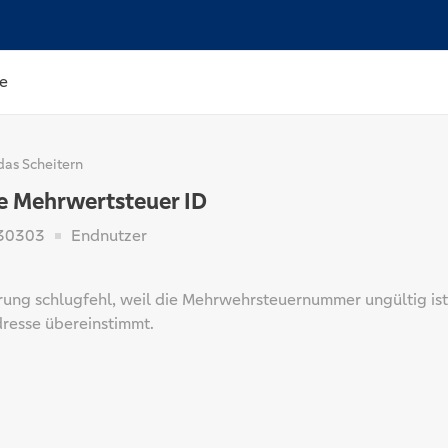
e
das Scheitern
e Mehrwertsteuer ID
30303
Endnutzer
erung schlugfehl, weil die Mehrwehrsteuernummer ungültig ist
resse übereinstimmt.