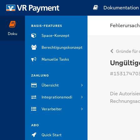
Dokumentation
Fehlerursach
BASIS-FEATURES
Doku
Space-Konzept
Berechtigungskonzept
Gründe für 
Manuelle Tasks
Ungültig
#15317470
ZAHLUNG
Übersicht
Die Autorisi
Integrationsmodi
Rechnungsad
Verarbeiter
ABO
Quick Start