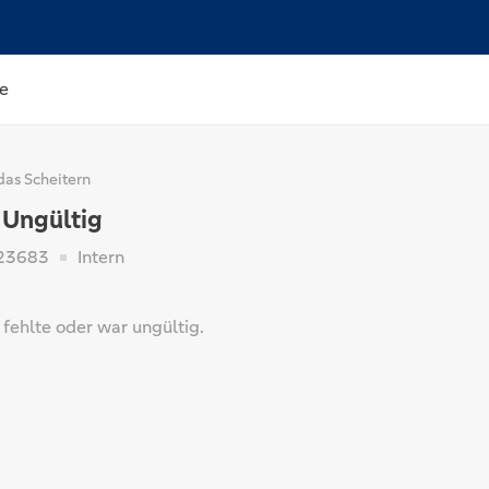
e
das Scheitern
Ungültig
23683
Intern
fehlte oder war ungültig.