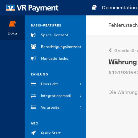
Dokumentation
Fehlerursach
BASIS-FEATURES
Doku
Space-Konzept
Berechtigungskonzept
Gründe für 
Manuelle Tasks
Währung 
#15198063
ZAHLUNG
Übersicht
Die Währung 
Integrationsmodi
Verarbeiter
ABO
Quick Start