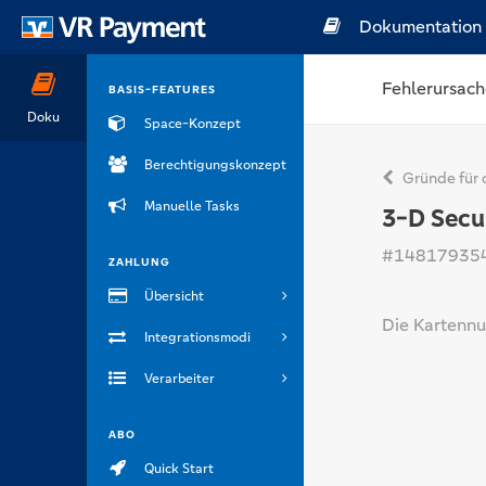
Dokumentation
Fehlerursach
BASIS-FEATURES
Doku
Space-Konzept
Berechtigungskonzept
Gründe für 
Manuelle Tasks
3-D Secu
#14817935
ZAHLUNG
Übersicht
Die Kartennu
Integrationsmodi
Verarbeiter
ABO
Quick Start